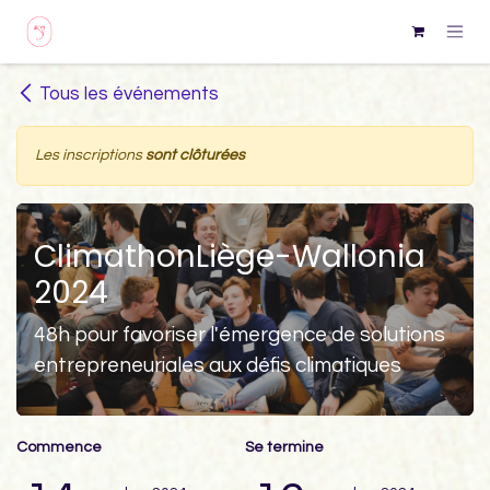
Se rendre au contenu
Tous les événements
Les inscriptions
sont clôturées
ClimathonLiège-Wallonia
2024
48h pour favoriser l'émergence de solutions
entrepreneuriales aux défis climatiques
Commence
Se termine