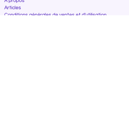
À propos
Articles
Conditions générales de ventes et d'utilisation
Politique de confidentialité
Contactez-nous
Rejoignez-nous
Contactez-nous
info@venturelab.be
+32 (0)4 277 21 00
​
www.venturelab.be